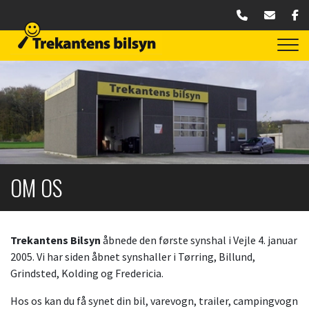
Gå
til
hovedindhold
OM OS
Trekantens Bilsyn
åbnede den første synshal i Vejle 4. januar
2005. Vi har siden åbnet synshaller i Tørring, Billund,
Grindsted, Kolding og Fredericia.
Hos os kan du få synet din bil, varevogn, trailer, campingvogn