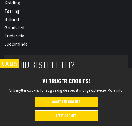
Kolding
Tørring
Billund
Grindsted
Fredericia
Juelsminde
VIL DU BESTILLE TID?
COOKIES
Så ring til vores hovednummer, så kommer du altid i
VI BRUGER COOKIES!
kontakt med den rigtige.
Vi benytter cookies for at give dig den bedst mulige oplevelse.
More info
75 71 15 11
ACCEPTER COOKIES
AFVIS COOKIES
75 71 15 11
Book tid
Copyright © 2026 - TREKANTENS BILSYN ApS
, CVR 28148895