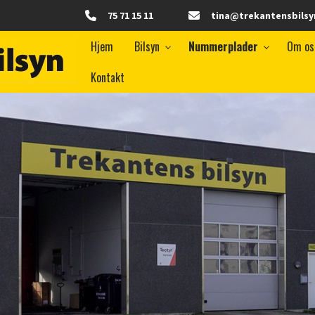
75 71 15 11
tina@trekantensbilsy
Hjem
Bilsyn
Nummerplader
Om os
Kontakt