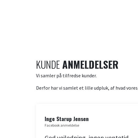
KUNDE
ANMELDELSER
Vi samler på tilfredse kunder.
Derfor har vi samlet et lille udpluk, af hvad vore
Inge Starup Jensen
Facebook anmeldelse
dt
God vejledning, ingen ventetid,