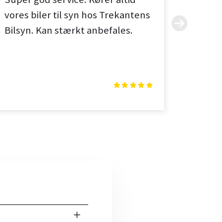
vores biler til syn hos Trekantens
profes
Bilsyn. Kan stærkt anbefales.
eller m
Treka
Læs m