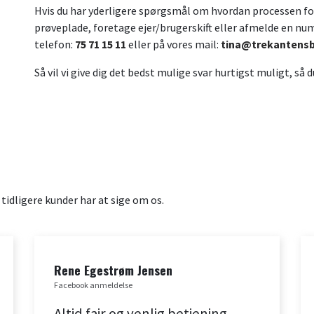
Hvis du har yderligere spørgsmål om hvordan processen fo
prøveplade, foretage ejer/brugerskift eller afmelde en nu
telefon:
75 71 15 11
eller på vores mail:
tina@trekantensb
Så vil vi give dig det bedst mulige svar hurtigst muligt, så
s tidligere kunder har at sige om os.
Rene Egestrøm Jensen
Facebook anmeldelse
Altid fair og venlig betjening