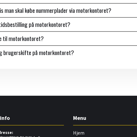
vis man skal købe nummerplader via motorkontoret?
idsbestilling på motorkontoret?
e til motorkontoret?
og brugerskifte på motorkontoret?
info
Menu
dresse:
Hjem