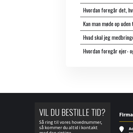
Hvordan foregår det, h
Kan man møde op uden t
Hvad skal jeg medbring
Hvordan foregår ejer- 
VIL DU BESTILLE TID?
Firma
Så ring til vores hovednummer,
så kommer du altid i kontakt
A
med den rigtige.