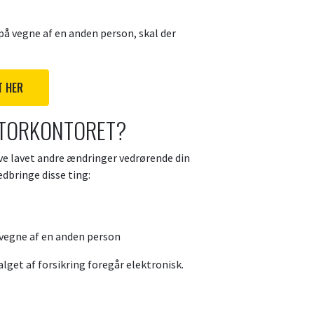
å vegne af en anden person, skal der
T HER
OTORKONTORET?
have lavet andre ændringer vedrørende din
dbringe disse ting:
 vegne af en anden person
alget af forsikring foregår elektronisk.