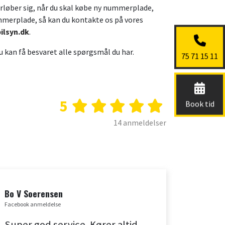
rløber sig, når du skal købe ny nummerplade,
mmerplade, så kan du kontakte os på vores
ilsyn.dk
.
 du kan få besvaret alle spørgsmål du har.
75 71 15 11
5
Book tid
14 anmeldelser
Bo V Soerensen
Tobias 
Facebook anmeldelse
Facebook a
Super god service. Kører altid
Seriøs