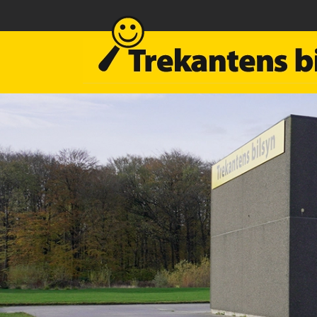
Gå
til
hovedindhold